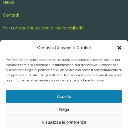
News
Contatti
Invia una segnalazione di inaccessibilità
Gestisci Consenso Cookie
Parco Regionale del Serio
Per fornire le migliori esperienze, utilizziamo tecnologie come i cookie per
P.zza Rocca, 1 24058 Romano di Lombardia (Bg)
memorizzare e/o accedere alle informazioni del dispositivo. Il consenso a
queste tecnologie ci permetterà di elaborare dati come il comportamento di
Tel. 0363 901 455 , 0363 903 767 - Fax. 0363 902 393
navigazione o ID unici su questo sito. Non acconsentire o ritirare il consenso
può influire negativamente su alcune caratteristiche e funzioni.
E-mail.
info@parcodelserio.it
Accetta
P.E.C.
parco.serio@pec.regione.lombardia.it
Nega
Visualizza le preferenze
©
2026 Parco Regionale del Serio, Tutti i diritti riservati