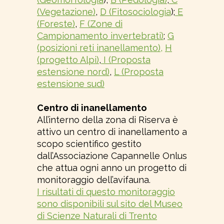
(Vegetazione)
,
D (Fitosociologia
);
E
(Foreste)
,
F (Zone di
Campionamento invertebrati)
;
G
(posizioni reti inanellamento),
H
(progetto Alpi)
,
I (Proposta
estensione nord)
,
L (Proposta
estensione sud)
Centro di inanellamento
All’interno della zona di Riserva è
attivo un centro di inanellamento a
scopo scientifico gestito
dall’Associazione Capannelle Onlus
che attua ogni anno un progetto di
monitoraggio dell’avifauna.
I risultati di questo monitoraggio
sono disponibili sul sito del Museo
di Scienze Naturali di Trento