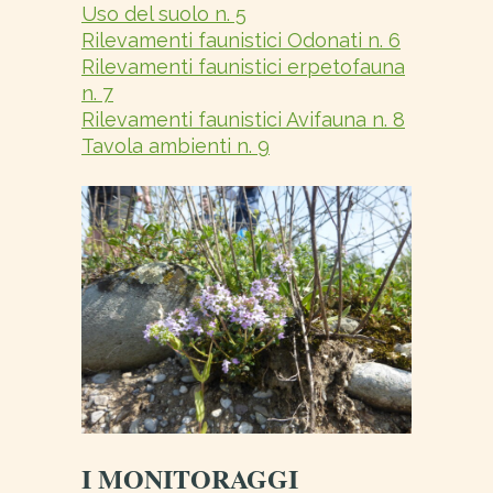
Uso del suolo n. 5
Rilevamenti faunistici Odonati n. 6
Rilevamenti faunistici erpetofauna
n. 7
Rilevamenti faunistici Avifauna n. 8
Tavola ambienti n. 9
I MONITORAGGI