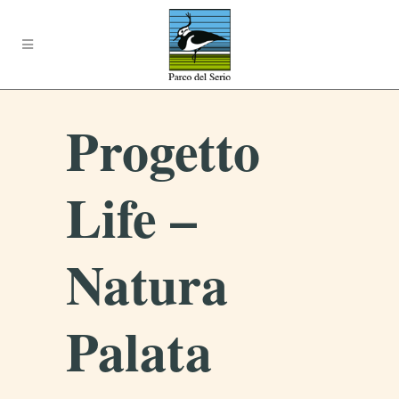
Progetto
Life –
Natura
Palata