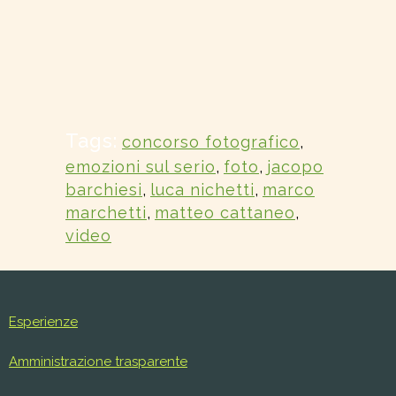
Tags:
concorso fotografico
,
emozioni sul serio
,
foto
,
jacopo
barchiesi
,
luca nichetti
,
marco
marchetti
,
matteo cattaneo
,
video
Esperienze
Amministrazione trasparente