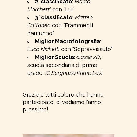
2° classificato
:
Marco
Marchetti
con “Luì”
3° classificato
:
Matteo
Cattaneo
con “Frammenti
d’autunno”
Miglior Macrofotografia
:
Luca Nichetti
con “Sopravvissuto”
Miglior Scuola
:
classe 2D
,
scuola secondaria di primo
grado,
IC Sergnano Primo Levi
Grazie a tutti coloro che hanno
partecipato, ci vediamo l’anno
prossimo!