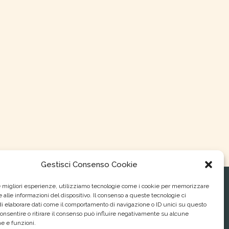
Gestisci Consenso Cookie
le migliori esperienze, utilizziamo tecnologie come i cookie per memorizzare
 alle informazioni del dispositivo. Il consenso a queste tecnologie ci
Parco Regionale del Serio
i elaborare dati come il comportamento di navigazione o ID unici su questo
P.zza Rocca, 1 24058 Romano di Lombardia (Bg)
consentire o ritirare il consenso può influire negativamente su alcune
Tel. 0363 901 455 , 0363 903 767 - Fax. 0363 902 393
he e funzioni.
E-mail.
info@parcodelserio.it