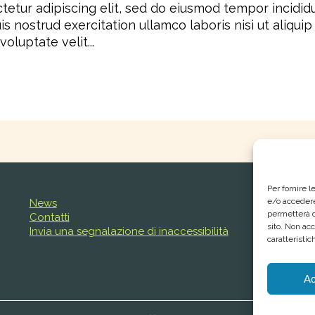
tetur adipiscing elit, sed do eiusmod tempor incidid
is nostrud exercitation ullamco laboris nisi ut aliq
oluptate velit...
Per fornire 
e/o accedere
News
permetterà d
Contatti
sito. Non ac
Invia una segnalazione di inaccessibilità
caratteristic
Ac