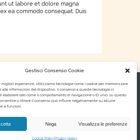
unt ut labore et dolore magna
uip ex ea commodo consequat. Duis
Gestisci Consenso Cookie
le migliori esperienze, utilizziamo tecnologie come i cookie per memorizzare
 alle informazioni del dispositivo. Il consenso a queste tecnologie ci
Parco Regionale del Serio
i elaborare dati come il comportamento di navigazione o ID unici su questo
P.zza Rocca, 1 24058 Romano di Lombardia (Bg)
consentire o ritirare il consenso può influire negativamente su alcune
Tel. 0363 901 455 , 0363 903 767 - Fax. 0363 902 393
he e funzioni.
E-mail.
info@parcodelserio.it
P.E.C.
parco.serio@pec.regione.lombardia.it
cetta
Nega
Visualizza le preferenze
Cookie Policy
Privacy policy