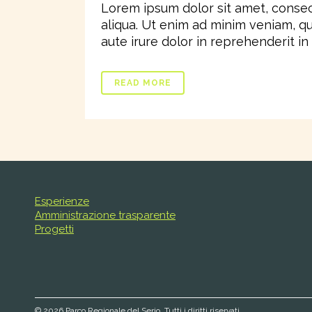
Lorem ipsum dolor sit amet, consec
aliqua. Ut enim ad minim veniam, qu
aute irure dolor in reprehenderit in v
READ MORE
Esperienze
Amministrazione trasparente
Progetti
©
2026 Parco Regionale del Serio, Tutti i diritti riservati