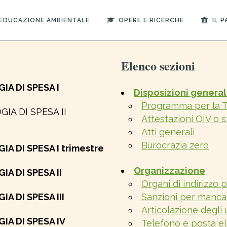
EDUCAZIONE AMBIENTALE
OPERE E RICERCHE
IL 
Elenco sezioni
A DI SPESA I
Disposizioni general
Programma per la Tr
IA DI SPESA II
Attestazioni OIV o 
Atti generali
Burocrazia zero
A DI SPESA I trimestre
Organizzazione
A DI SPESA II
Organi di indirizzo 
A DI SPESA III
Sanzioni per manca
Articolazione degli u
A DI SPESA IV
Telefono e posta el