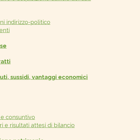
i indirizzo-politico
enti
ese
atti
uti, sussidi, vantaggi economici
 e consuntivo
i e risultati attesi di bilancio