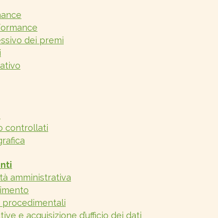
mance
rformance
sivo dei premi
i
ativo
e
o controllati
rafica
nti
ità amministrativa
dimento
 procedimentali
tive e acquisizione d’ufficio dei dati