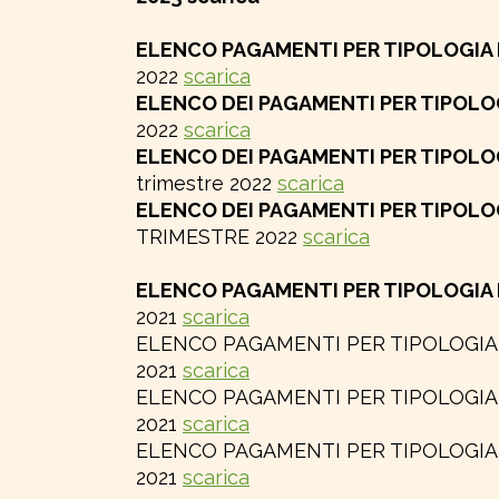
ELENCO PAGAMENTI PER TIPOLOGIA 
2022
scarica
ELENCO DEI PAGAMENTI PER TIPOLOG
2022
scarica
ELENCO DEI PAGAMENTI PER TIPOLOG
trimestre 2022
scarica
ELENCO DEI PAGAMENTI PER TIPOLOG
TRIMESTRE 2022
scarica
ELENCO PAGAMENTI PER TIPOLOGIA 
2021
scarica
ELENCO PAGAMENTI PER TIPOLOGIA DI
2021
scarica
ELENCO PAGAMENTI PER TIPOLOGIA DI
2021
scarica
ELENCO PAGAMENTI PER TIPOLOGIA DI
2021
scarica