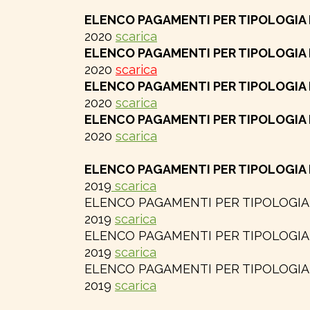
ELENCO PAGAMENTI PER TIPOLOGIA 
2020
scarica
ELENCO PAGAMENTI PER TIPOLOGIA 
2020
scarica
ELENCO PAGAMENTI PER TIPOLOGIA 
2020
scarica
ELENCO PAGAMENTI PER TIPOLOGIA 
2020
scarica
ELENCO PAGAMENTI PER TIPOLOGIA 
2019
scarica
ELENCO PAGAMENTI PER TIPOLOGIA DI
2019
scarica
ELENCO PAGAMENTI PER TIPOLOGIA DI
2019
scarica
ELENCO PAGAMENTI PER TIPOLOGIA DI
2019
scarica