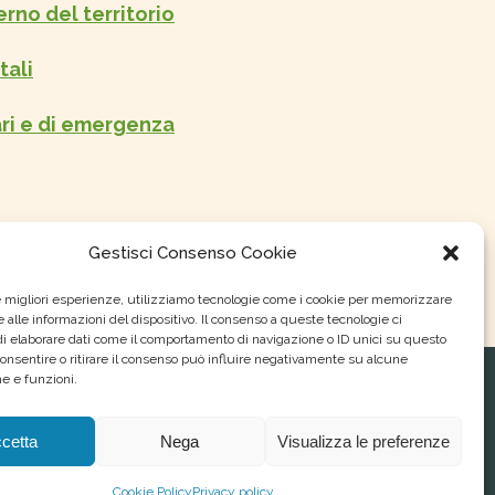
erno del territorio
tali
ari e di emergenza
Gestisci Consenso Cookie
le migliori esperienze, utilizziamo tecnologie come i cookie per memorizzare
 alle informazioni del dispositivo. Il consenso a queste tecnologie ci
i elaborare dati come il comportamento di navigazione o ID unici su questo
consentire o ritirare il consenso può influire negativamente su alcune
he e funzioni.
Parco Regionale del Serio
P.zza Rocca, 1 24058 Romano di Lombardia (Bg)
cetta
Nega
Visualizza le preferenze
Tel. 0363 901 455 , 0363 903 767 - Fax. 0363 902 393
E-mail.
info@parcodelserio.it
Cookie Policy
Privacy policy