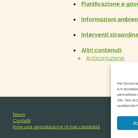
Pianificazione e gov
Informazioni ambien
Interventi straordin
Altri contenuti
Anticorruzione
Per fornire 
e/o accedere
permetterà d
sito. Non ac
caratteristic
News
Contatti
Ac
Invia una segnalazione di inaccessibilità