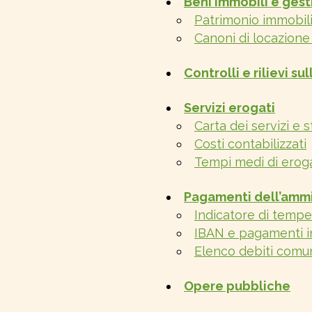
Beni immobili e ges
Patrimonio immobil
Canoni di locazione 
Controlli e rilievi s
Servizi erogati
Carta dei servizi e 
Costi contabilizzati
Tempi medi di eroga
Pagamenti dell’ammi
Indicatore di tempe
IBAN e pagamenti i
Elenco debiti comuni
Opere pubbliche