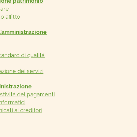
tione patrimonio
iare
o affitto
ull’amministrazione
standard di qualità
zione dei servizi
nistrazione
stività dei pagamenti
nformatici
cati ai creditori