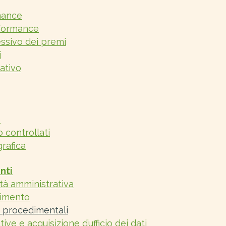
mance
rformance
sivo dei premi
i
ativo
e
o controllati
rafica
nti
ità amministrativa
dimento
 procedimentali
tive e acquisizione d’ufficio dei dati